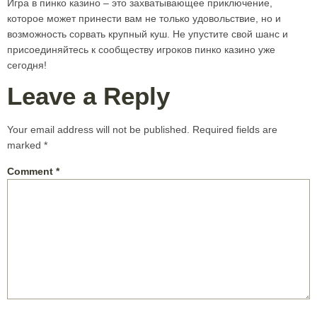
Игра в пинко казино – это захватывающее приключение,
которое может принести вам не только удовольствие, но и
возможность сорвать крупный куш. Не упустите свой шанс и
присоединяйтесь к сообществу игроков пинко казино уже
сегодня!
Leave a Reply
Your email address will not be published.
Required fields are
marked
*
Comment
*