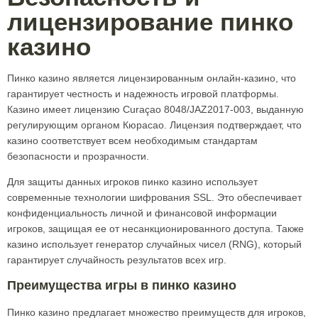
лицензирование пинко
казино
Пинко казино является лицензированным онлайн-казино, что
гарантирует честность и надежность игровой платформы.
Казино имеет лицензию Curaçao 8048/JAZ2017-003, выданную
регулирующим органом Кюрасао. Лицензия подтверждает, что
казино соответствует всем необходимым стандартам
безопасности и прозрачности.
Для защиты данных игроков пинко казино использует
современные технологии шифрования SSL. Это обеспечивает
конфиденциальность личной и финансовой информации
игроков, защищая ее от несанкционированного доступа. Также
казино использует генератор случайных чисел (RNG), который
гарантирует случайность результатов всех игр.
Преимущества игры в пинко казино
Пинко казино предлагает множество преимуществ для игроков,