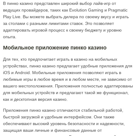
В пинко казино представлен широкий выбор лайв-игр от
ведущих провайдеров, таких как Evolution Gaming и Pragmatic
Play Live. Вы можете выбрать дилера по своему вкусу и играть
за столами с разными лимитами ставок. Это позволяет
адаптировать игровой процесс к своему бюджету и уровню
опыта.
Мобильное приложение пинко казино
Для тех, кто предпочитает играть в казино на мобильных
устройствах, пинко казино предлагает удобные приложения для
iOS и Android. Мобильные приложения позволяют играть в
любимые игры в любое время и в любом месте, не зависимо от
вашего местоположения. Приложения полностью адаптированы
для мобильных устройств и предлагают такой же функционал,
как и десктопная версия казино.
Приложения пинко казино отличаются стабильной работой,
быстрой загрузкой и удобным интерфейсом. Они также
обеспечивают высокий уровень безопасности и надежности,
защищая ваши личные и финансовые данные от