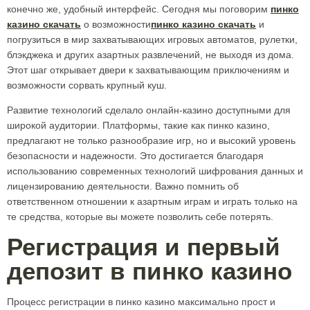
конечно же, удобный интерфейс. Сегодня мы поговорим
пинко
казино скачать
о возможности
пинко казино скачать
и
погрузиться в мир захватывающих игровых автоматов, рулетки,
блэкджека и других азартных развлечений, не выходя из дома.
Этот шаг открывает двери к захватывающим приключениям и
возможности сорвать крупный куш.
Развитие технологий сделало онлайн-казино доступными для
широкой аудитории. Платформы, такие как пинко казино,
предлагают не только разнообразие игр, но и высокий уровень
безопасности и надежности. Это достигается благодаря
использованию современных технологий шифрования данных и
лицензированию деятельности. Важно помнить об
ответственном отношении к азартным играм и играть только на
те средства, которые вы можете позволить себе потерять.
Регистрация и первый
депозит в пинко казино
Процесс регистрации в пинко казино максимально прост и