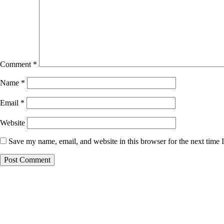
Comment
*
Name
*
Email
*
Website
Save my name, email, and website in this browser for the next time