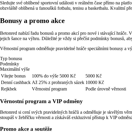
Sledujte své oblíbené sportovní události v reálném čase přímo na plat
obzvláště oblíbená u fanoušků fotbalu, tenisu a basketbalu. Kvalitní př
Bonusy a promo akce
Betonred nabízí řadu bonusů a promo akcí pro nové i stávající hráče. V
jejich šance na výhru. Důležité je vždy si přečíst podmínky bonusů, abys
Věrnostní program odměňuje pravidelné hráče speciálními bonusy a výh
Typ bonusu
Podmínky
Maximální výše
Vítejte bonus
100% do výše 5000 Kč
5000 Kč
Denní cashback
Až 25% z prohraných sázek
10000 Kč
Rejkbek
Věrnostní program
Podle úrovně věrnosti
Věrnostní program a VIP odměny
Betonred si cení svých pravidelných hráčů a odměňuje je skvělým věrn
stoupáš v žebříčku věrnosti a získáváš exkluzivní přístup k VIP odměn
Promo akce a soutěže