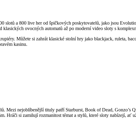
0 slotů a 800 live her od špičkových poskytovatelů, jako jsou Evolution
 Od klasických ovocných automatů až po moderní video sloty s komple
krupiéry. Můžete si zahrát klasické stolní hry jako blackjack, ruleta, b
 pravém kasinu.
ů. Mezi nejoblíbenější tituly patří Starburst, Book of Dead, Gonzo’s Qu
 Hráči si zamilují rozmanitost témat a stylů, které sloty nabízejí, ať u