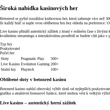
Široká nabídka kasinových her
Betonred se pyšní rozsáhlou knihovnou her, která zahrnuje více než 300
že každý hráč si najde svou oblíbenou hru bez ohledu na preference.
Live kasino přináší autentický zážitek z hraní v reálném čase s živými 
kvalitnímu streamingu a interaktivnímu prostředí se budete cítit jako v
Typ hry
Poskytovatel
Počet her
Sloty
Pragmatic Play
500+
Live Kasino
Evolution Gaming
200+
Stolní hry
Playtech
100+
Oblíbené sloty v betonred kasinu
Betonred kasino nabízí obrovský výběr slotů od nejlepších poskytovatel
grafiku a atraktivní bonusové funkce, které mohou vést k velkým výhrám.
Live kasino – autentický herní zážitek