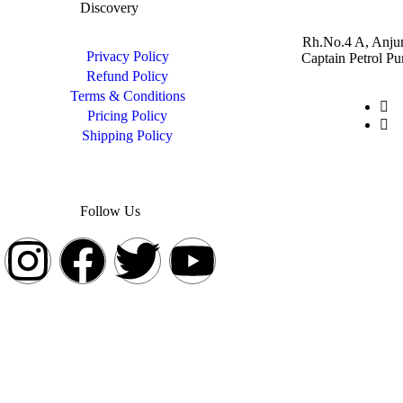
Discovery
Rh.No.4 A, Anju
Privacy Policy
Captain Petrol P
Refund Policy
Terms & Conditions
Pricing Policy
Shipping Policy
Follow Us