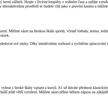
ý herní zážitek. Hrajte s živými krupiéry v reálném čase a zažijte vzruš
ky interaktivnímu prostředí se budete cítit jako v pravém kasinu a můžet
ení. Můžete sázet na širokou škálu sportů, včetně fotbalu, tenisu, led
 sázek.
sledovat své sázky. Díky intuitivnímu rozhraní a rychlému zpracování s
vybrat z široké škály variant a kurzů. Ať už dáváte přednost klasický
ináší ještě větší vzrušení. Můžete sázet přímo během zápasu na základě 