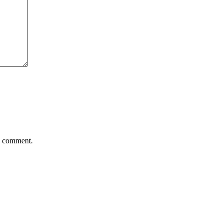
 I comment.