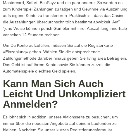
Mastercard, Sofort, EcoPayz und ein paar andere. So werden es
zum Kinderspiel Zahlungen zu tätigen und Gewinne via Auszahlung
aufs eigene Konto zu transferieren. Praktisch ist, dass das Casino
die Auszahlungen überdurchschnittlich bestimmt abwickelt. Auf”
“jene Weise können perish Gambler mit ihrer Auszahlung innerhalb
vonseiten 12 Stunden rechnen.
Um Du Konto aufzufüllen, müssen Sie auf die Registerkarte
«Einzahlung» gehen. Wählen Sie die entsprechende
Zahlungsmethode darüber hinaus geben Sie living area Betrag ein.
Das Geld ist auf Ihrem Konto sowie Sie können zurzeit die
Automatenspiele o echtes Geld spielen.
Kann Man Sich Auch
Leicht Und Unkompliziert
Anmelden?
Es lohnt sich in addition, unsere Aktionsseite zu besuchen, um
immer über die neuesten Angebote auf deinem Laufenden zu
bleiben. Nachdem Sie unser kurzes Registrierungsformular