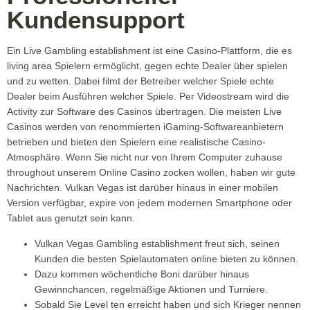
Kundensupport
Ein Live Gambling establishment ist eine Casino-Plattform, die es
living area Spielern ermöglicht, gegen echte Dealer über spielen
und zu wetten. Dabei filmt der Betreiber welcher Spiele echte
Dealer beim Ausführen welcher Spiele. Per Videostream wird die
Activity zur Software des Casinos übertragen. Die meisten Live
Casinos werden von renommierten iGaming-Softwareanbietern
betrieben und bieten den Spielern eine realistische Casino-
Atmosphäre. Wenn Sie nicht nur von Ihrem Computer zuhause
throughout unserem Online Casino zocken wollen, haben wir gute
Nachrichten. Vulkan Vegas ist darüber hinaus in einer mobilen
Version verfügbar, expire von jedem modernen Smartphone oder
Tablet aus genutzt sein kann.
Vulkan Vegas Gambling establishment freut sich, seinen
Kunden die besten Spielautomaten online bieten zu können.
Dazu kommen wöchentliche Boni darüber hinaus
Gewinnchancen, regelmäßige Aktionen und Turniere.
Sobald Sie Level ten erreicht haben und sich Krieger nennen