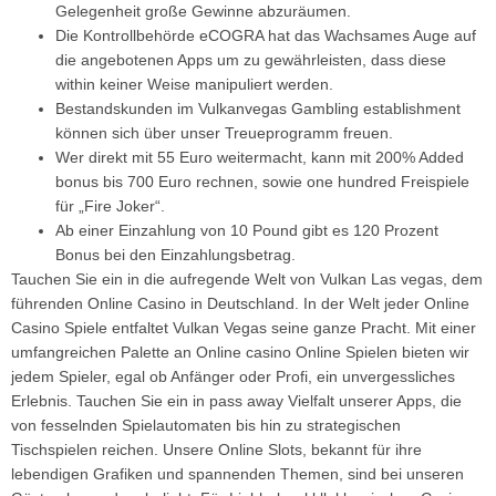
Gelegenheit große Gewinne abzuräumen.
Die Kontrollbehörde eCOGRA hat das Wachsames Auge auf
die angebotenen Apps um zu gewährleisten, dass diese
within keiner Weise manipuliert werden.
Bestandskunden im Vulkanvegas Gambling establishment
können sich über unser Treueprogramm freuen.
Wer direkt mit 55 Euro weitermacht, kann mit 200% Added
bonus bis 700 Euro rechnen, sowie one hundred Freispiele
für „Fire Joker“.
Ab einer Einzahlung von 10 Pound gibt es 120 Prozent
Bonus bei den Einzahlungsbetrag.
Tauchen Sie ein in die aufregende Welt von Vulkan Las vegas, dem
führenden Online Casino in Deutschland. In der Welt jeder Online
Casino Spiele entfaltet Vulkan Vegas seine ganze Pracht. Mit einer
umfangreichen Palette an Online casino Online Spielen bieten wir
jedem Spieler, egal ob Anfänger oder Profi, ein unvergessliches
Erlebnis. Tauchen Sie ein in pass away Vielfalt unserer Apps, die
von fesselnden Spielautomaten bis hin zu strategischen
Tischspielen reichen. Unsere Online Slots, bekannt für ihre
lebendigen Grafiken und spannenden Themen, sind bei unseren