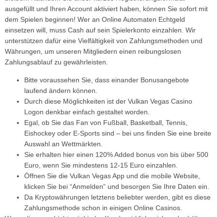
ausgefüllt und Ihren Account aktiviert haben, können Sie sofort mit
dem Spielen beginnen! Wer an Online Automaten Echtgeld
einsetzen will, muss Cash auf sein Spielerkonto einzahlen. Wir
unterstützen dafür eine Vielfältigkeit von Zahlungsmethoden und
Währungen, um unseren Mitgliedern einen reibungslosen
Zahlungsablauf zu gewährleisten.
Bitte voraussehen Sie, dass einander Bonusangebote
laufend ändern können.
Durch diese Möglichkeiten ist der Vulkan Vegas Casino
Logon denkbar einfach gestaltet worden.
Egal, ob Sie das Fan von Fußball, Basketball, Tennis,
Eishockey oder E-Sports sind – bei uns finden Sie eine breite
Auswahl an Wettmärkten.
Sie erhalten hier einen 120% Added bonus von bis über 500
Euro, wenn Sie mindestens 12-15 Euro einzahlen.
Öffnen Sie die Vulkan Vegas App und die mobile Website,
klicken Sie bei “Anmelden” und besorgen Sie Ihre Daten ein.
Da Kryptowährungen letztens beliebter werden, gibt es diese
Zahlungsmethode schon in einigen Online Casinos.