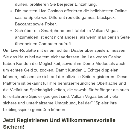
dürfen, profitieren Sie bei jeder Einzahlung.
Die meisten Live Casinos offerieren die beliebtesten Online
casino Spiele wie Different roulette games, Blackjack,
Baccarat sowie Poker.
Sich über ein Smartphone und Tablet im Vulkan Vegas
anzumelden ist echt nicht anders, als wenn man perish Seite
über seinen Computer aufruft.
Um Live-Roulette mit einem echten Dealer über spielen, müssen
Sie das Haus bei weitem nicht verlassen. Im Las vegas Casino
haben Kunden die Möglichkeit, sowohl im Demo-Modus als auch
um echtes Geld zu zocken. Damit Kunden 1 Echtgeld spielen
können, müssen sie sich auf der offizielle Seite registrieren. Diese
Plattform ist bekannt für ihre benutzerfreundliche Oberfläche und
die Vielfalt an Spielmöglichkeiten, die sowohl für Anfänger als auch
für erfahrene Spieler geeignet sind. Vulkan Vegas bietet viele
sichere und unterhaltsame Umgebung, bei der” “Spieler ihre
Lieblingsspiele genießen können.
Jetzt Registrieren Und Willkommensvorteile
Sichern!