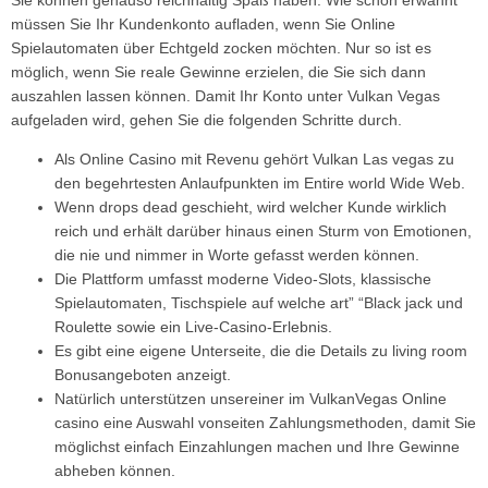
müssen Sie Ihr Kundenkonto aufladen, wenn Sie Online
Spielautomaten über Echtgeld zocken möchten. Nur so ist es
möglich, wenn Sie reale Gewinne erzielen, die Sie sich dann
auszahlen lassen können. Damit Ihr Konto unter Vulkan Vegas
aufgeladen wird, gehen Sie die folgenden Schritte durch.
Als Online Casino mit Revenu gehört Vulkan Las vegas zu
den begehrtesten Anlaufpunkten im Entire world Wide Web.
Wenn drops dead geschieht, wird welcher Kunde wirklich
reich und erhält darüber hinaus einen Sturm von Emotionen,
die nie und nimmer in Worte gefasst werden können.
Die Plattform umfasst moderne Video-Slots, klassische
Spielautomaten, Tischspiele auf welche art” “Black jack und
Roulette sowie ein Live-Casino-Erlebnis.
Es gibt eine eigene Unterseite, die die Details zu living room
Bonusangeboten anzeigt.
Natürlich unterstützen unsereiner im VulkanVegas Online
casino eine Auswahl vonseiten Zahlungsmethoden, damit Sie
möglichst einfach Einzahlungen machen und Ihre Gewinne
abheben können.