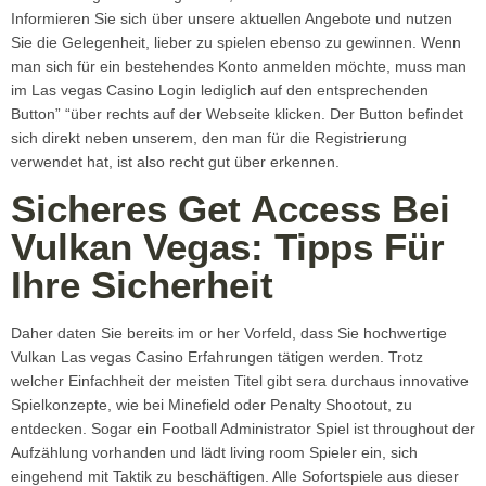
Informieren Sie sich über unsere aktuellen Angebote und nutzen
Sie die Gelegenheit, lieber zu spielen ebenso zu gewinnen. Wenn
man sich für ein bestehendes Konto anmelden möchte, muss man
im Las vegas Casino Login lediglich auf den entsprechenden
Button” “über rechts auf der Webseite klicken. Der Button befindet
sich direkt neben unserem, den man für die Registrierung
verwendet hat, ist also recht gut über erkennen.
Sicheres Get Access Bei
Vulkan Vegas: Tipps Für
Ihre Sicherheit
Daher daten Sie bereits im or her Vorfeld, dass Sie hochwertige
Vulkan Las vegas Casino Erfahrungen tätigen werden. Trotz
welcher Einfachheit der meisten Titel gibt sera durchaus innovative
Spielkonzepte, wie bei Minefield oder Penalty Shootout, zu
entdecken. Sogar ein Football Administrator Spiel ist throughout der
Aufzählung vorhanden und lädt living room Spieler ein, sich
eingehend mit Taktik zu beschäftigen. Alle Sofortspiele aus dieser