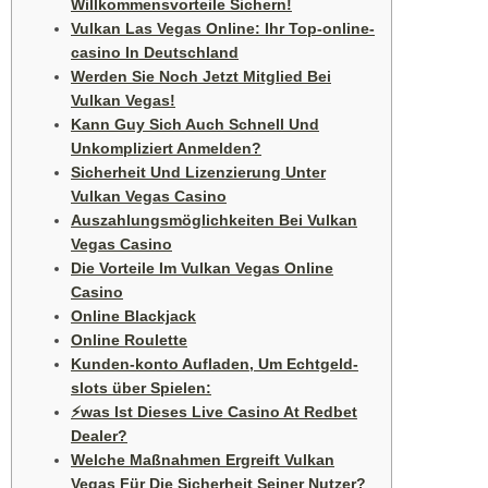
Willkommensvorteile Sichern!
Vulkan Las Vegas Online: Ihr Top-online-
casino In Deutschland
Werden Sie Noch Jetzt Mitglied Bei
Vulkan Vegas!
Kann Guy Sich Auch Schnell Und
Unkompliziert Anmelden?
Sicherheit Und Lizenzierung Unter
Vulkan Vegas Casino
Auszahlungsmöglichkeiten Bei Vulkan
Vegas Casino
Die Vorteile Im Vulkan Vegas Online
Casino
Online Blackjack
Online Roulette
Kunden-konto Aufladen, Um Echtgeld-
slots über Spielen:
⚡was Ist Dieses Live Casino At Redbet
Dealer?
Welche Maßnahmen Ergreift Vulkan
Vegas Für Die Sicherheit Seiner Nutzer?