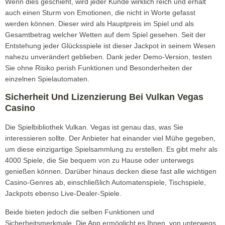
Wenn dies geschieht, wird jeder Kunde wirklich reich und erhält
auch einen Sturm von Emotionen, die nicht in Worte gefasst
werden können. Dieser wird als Hauptpreis im Spiel und als
Gesamtbetrag welcher Wetten auf dem Spiel gesehen. Seit der
Entstehung jeder Glücksspiele ist dieser Jackpot in seinem Wesen
nahezu unverändert geblieben. Dank jeder Demo-Version, testen
Sie ohne Risiko perish Funktionen und Besonderheiten der
einzelnen Spielautomaten.
Sicherheit Und Lizenzierung Bei Vulkan Vegas
Casino
Die Spielbibliothek Vulkan. Vegas ist genau das, was Sie
interessieren sollte. Der Anbieter hat einander viel Mühe gegeben,
um diese einzigartige Spielsammlung zu erstellen. Es gibt mehr als
4000 Spiele, die Sie bequem von zu Hause oder unterwegs
genießen können. Darüber hinaus decken diese fast alle wichtigen
Casino-Genres ab, einschließlich Automatenspiele, Tischspiele,
Jackpots ebenso Live-Dealer-Spiele.
Beide bieten jedoch die selben Funktionen und
Sicherheitsmerkmale. Die App ermöglicht es Ihnen, von unterwegs