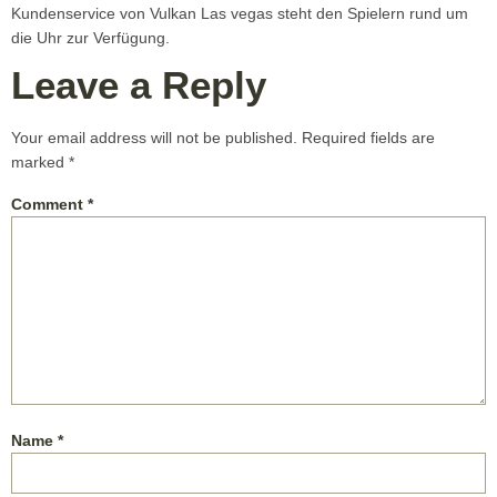
Kundenservice von Vulkan Las vegas steht den Spielern rund um
die Uhr zur Verfügung.
Leave a Reply
Your email address will not be published.
Required fields are
marked
*
Comment
*
Name
*