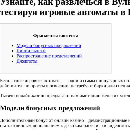
Узнайте, как развлечься в Ву
тестируя игровые автоматы в 
Фрагменты контента
Модели бонусных предложений
Линии выплат
Распространение представлений
Джекпоты
Бесплатные игровые автоматы — одни из самых популярных онла
действительно просты в освоении, не требуют бирки или специ
Тысячи онлайн-казино предлагают вам имитацию женских матчей
Модели бонусных предложений
Дополнительный бонус от онлайн-казино – демонстрационные 
стать отличным дополнением к десяткам тысяч игр в видеослоты