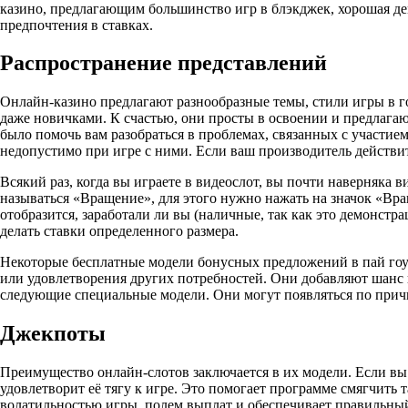
казино, предлагающим большинство игр в блэкджек, хорошая де
предпочтения в ставках.
Распространение представлений
Онлайн-казино предлагают разнообразные темы, стили игры в г
даже новичками. К счастью, они просты в освоении и предлагаю
было помочь вам разобраться в проблемах, связанных с участи
недопустимо при игре с ними. Если ваш производитель действит
Всякий раз, когда вы играете в видеослот, вы почти наверняка
называться «Вращение», для этого нужно нажать на значок «Вра
отобразится, заработали ли вы (наличные, так как это демонст
делать ставки определенного размера.
Некоторые бесплатные модели бонусных предложений в пай гоу
или удовлетворения других потребностей. Они добавляют шанс 
следующие специальные модели. Они могут появляться по причин
Джекпоты
Преимущество онлайн-слотов заключается в их модели. Если вы 
удовлетворит её тягу к игре. Это помогает программе смягчить
волатильностью игры, полем выплат и обеспечивает правильный