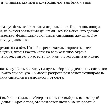
 и услышать, как мозги контролируют ваш банк и ваши
и могут быть использованы игроками онлайн-казино, иногда
и, не рискуя реальными деньгами. Тем не менее, это должно
к известно, фальсифицируют стили симуляции женщин. Это
стеме управления.
нформацию на нём. Новый переключатель скорости может
ащения, чтобы начать игру; на великолепном экране
 в поток ставок, у нас есть причины, по которым вам нужно
ки могут быть достигнуты путем сбора определенных символов
множителем бонуса. Символы разброса позволяют активировать
ких символов в зависимости от слота.
выбор, и заядлые геймеры знают, как выбрать тот, который
деньги. Кроме того, это позволяет экспериментировать с