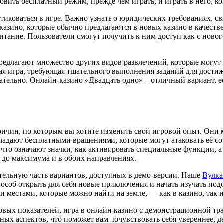
вить бесплатный режим, прежде чем играть, и играть в него, ког
коваться в игре. Важно узнать о юридических требованиях, св
азино, которые обычно предлагаются в новых казино в качестве
тание. Пользователи смогут получить к ним доступ как с нового 
едлагают множество других видов развлечений, которые могут 
ная игра, требующая тщательного выполнения заданий для дости
кательно. Онлайн-казино «Двадцать одно» – отличный вариант, 
ичин, по которым вы хотите изменить свой игровой опыт. Они 
ладают бесплатными вращениями, которые могут атаковать её со
что означают значки, как активировать специальные функции, а 
 до максимума и в обоих направлениях.
тельную часть вариантов, доступных в демо-версии. Наше
Вулка
соб открыть для себя новые приключения и начать изучать подо
 местами, которые можно найти на земле, — как в казино, так 
вых показателей, игра в онлайн-казино с демонстрационной тр
х аспектов, что поможет вам почувствовать себя увереннее, дел