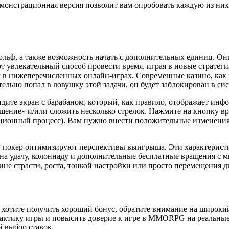
монстрационная версия позволит вам опробовать каждую из них
ольф, а также возможность начать с дополнительных единиц. Он
т увлекательный способ провести время, играя в новые стратеги
ем в нижеперечисленных онлайн-играх. Современные казино, ка
ельно попал в ловушку этой задачи, он будет заблокирован в си
 видите экран с барабаном, который, как правило, отображает и
щение» и/или сложить несколько стрелок. Нажмите на кнопку вр
рационный процесс). Вам нужно внести положительные изменения
 покер оптимизируют перспективы выигрыша. Эти характеристи
на удачу, колоннаду и дополнительные бесплатные вращения с 
е страсти, роста, тонкой настройки или просто перемещения ди
хотите получить хороший бонус, обратите внимание на широкий 
 тактику игры и повысить доверие к игре в MMORPG на реальные 
 выбор ставок.