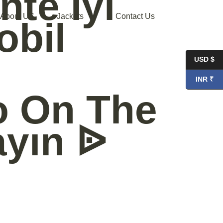
te İyi
About US
Jackets
Contact Us
obil
USD $
INR ₹
o On The
ayın ᐉ