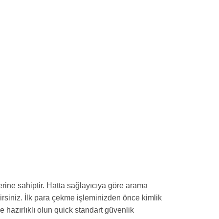
lerine sahiptir. Hatta sağlayıcıya göre arama
ilirsiniz. İlk para çekme işleminizden önce kimlik
 hazırlıklı olun quick standart güvenlik