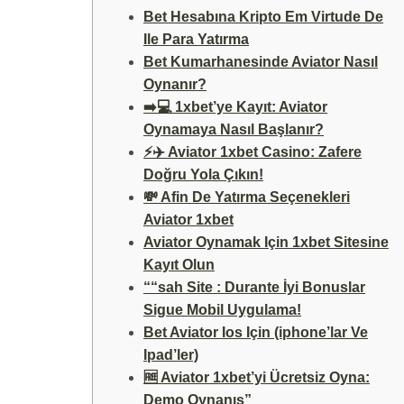
Bet Hesabına Kripto Em Virtude De
Ile Para Yatırma
Bet Kumarhanesinde Aviator Nasıl
Oynanır?
➡️💻 1xbet’ye Kayıt: Aviator
Oynamaya Nasıl Başlanır?
⚡️✈️ Aviator 1xbet Casino: Zafere
Doğru Yola Çıkın!
💸 Afin De Yatırma Seçenekleri
Aviator 1xbet
Aviator Oynamak Için 1xbet Sitesine
Kayıt Olun
““sah Site ️: Durante İyi Bonuslar
Sigue Mobil Uygulama!
Bet Aviator Ios Için (iphone’lar Ve
Ipad’ler)
🆓 Aviator 1xbet’yi Ücretsiz Oyna:
Demo Oynanış”