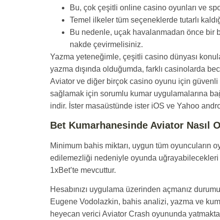
Bu, çok çeşitli online casino oyunları ve sp
Temel ilkeler tüm seçeneklerde tutarlı kaldı
Bu nedenle, uçak havalanmadan önce bir ba
nakde çevirmelisiniz.
Yazma yeteneğimle, çeşitli casino dünyası konula
yazma dışında olduğumda, farklı casinolarda beceri
Aviator ve diğer birçok casino oyunu için güvenli
sağlamak için sorumlu kumar uygulamalarına bağl
indir. İster masaüstünde ister iOS ve Yahoo andr
Bet Kumarhanesinde Aviator Nasıl 
Minimum bahis miktarı, uygun tüm oyuncuların oy
edilemezliği nedeniyle oyunda uğrayabilecekleri k
1xBet’te mevcuttur.
Hesabınızı uygulama üzerinden açmanız durumund
Eugene Vodolazkin, bahis analizi, yazma ve kumar
heyecan verici Aviator Crash oyununda yatmaktadır