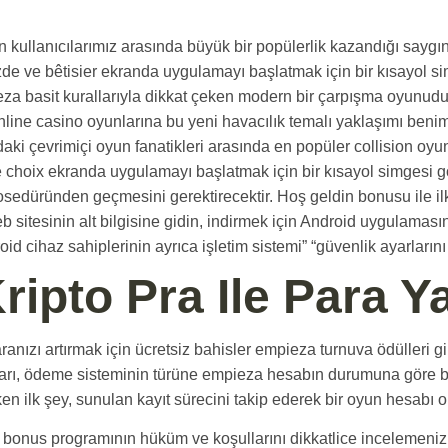
kullanıcılarımız arasında büyük bir popülerlik kazandığı saygın
e ve bêtisier ekranda uygulamayı başlatmak için bir kısayol si
a basit kurallarıyla dikkat çeken modern bir çarpışma oyunudu
nline casino oyunlarına bu yeni havacılık temalı yaklaşımı benim
daki çevrimiçi oyun fanatikleri arasında en popüler collision oyu
 choix ekranda uygulamayı başlatmak için bir kısayol simgesi g
sedüründen geçmesini gerektirecektir. Hoş geldin bonusu ile ilk
 sitesinin alt bilgisine gidin, indirmek için Android uygulaması
d cihaz sahiplerinin ayrıca işletim sistemi” “güvenlik ayarlarını
ipto Pra Ile Para Y
ızı artırmak için ücretsiz bahisler empieza turnuva ödülleri gi
rı, ödeme sisteminin türüne empieza hesabın durumuna göre bel
ken ilk şey, sunulan kayıt sürecini takip ederek bir oyun hesabı 
bonus programının hüküm ve koşullarını dikkatlice incelemeniz ö