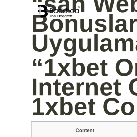
“sah Web 
Bonuslar
Uygulam
“1xbet O
Internet
1xbet C
Content