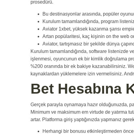
prosedürü.
Bu destinasyonlar arasında, popüler oyunun 
Kurulum tamamlandığında, program listenizd
Aviator 1xbet, yüksek kazanma şansı empiez
Artan popülaritesi, kaç kişinin on the web o
Aviator, tartışmasız bir şekilde dünya çapın
Kurulum tamamlandığında, software listenizde ve
işlenmesi, oyuncunun ek bir kimlik doğrulama pro
%200 oranında bir ek bakiye kazanabilirsiniz. Web
kaynaklardan yüklemelere izin vermelisiniz. Androi
Bet Hesabına Kr
Gerçek parayla oynamaya hazır olduğunuzda, paran
Minimum ve maksimum em virtude de yatırma tuta
artar. Platforma giriş yaptığınızda yapmanız gere
Herhangi bir bonusu etkinleştirmeden önce 