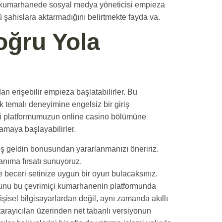
çi kumarhanede sosyal medya yöneticisi empieza
ü şahıslara aktarmadığını belirtmekte fayda va.
oğru Yola
 erişebilir empieza başlatabilirler. Bu
 temalı deneyimine engelsiz bir giriş
eği platformumuzun online casino bölümüne
amaya başlayabilirler.
ş geldin bonusundan yararlanmanızı öneririz.
anıma fırsatı sunuyoruz.
e beceri setinize uygun bir oyun bulacaksınız.
yunu bu çevrimiçi kumarhanenin platformunda
şisel bilgisayarlardan değil, aynı zamanda akıllı
tarayıcıları üzerinden net tabanlı versiyonun