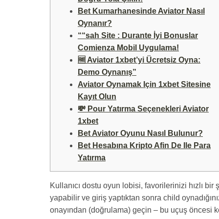
Bet Kumarhanesinde Aviator Nasıl
Oynanır?
““sah Site ️: Durante İyi Bonuslar
Comienza Mobil Uygulama!
🆓 Aviator 1xbet’yi Ücretsiz Oyna:
Demo Oynanış”
Aviator Oynamak Için 1xbet Sitesine
Kayıt Olun
💸 Pour Yatırma Seçenekleri Aviator
1xbet
Bet Aviator Oyunu Nasıl Bulunur?
Bet Hesabına Kripto Afin De Ile Para
Yatırma
Kullanıcı dostu oyun lobisi, favorilerinizi hızlı b
yapabilir ve giriş yaptıktan sonra child oynadığını
onayından (doğrulama) geçin – bu uçuş öncesi kont