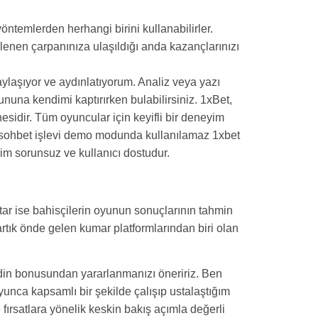
öntemlerden herhangi birini kullanabilirler.
enen çarpanınıza ulaşıldığı anda kazançlarınızı
ylaşıyor ve aydınlatıyorum. Analiz veya yazı
ununa kendimi kaptırırken bulabilirsiniz. 1xBet,
esidir. Tüm oyuncular için keyifli bir deneyim
i sohbet işlevi demo modunda kullanılamaz 1xbet
im sorunsuz ve kullanıcı dostudur.
ar ise bahisçilerin oyunun sonuçlarının tahmin
artık önde gelen kumar platformlarından biri olan
din bonusundan yararlanmanızı öneririz. Ben
unca kapsamlı bir şekilde çalışıp ustalaştığım
fırsatlara yönelik keskin bakış açımla değerli