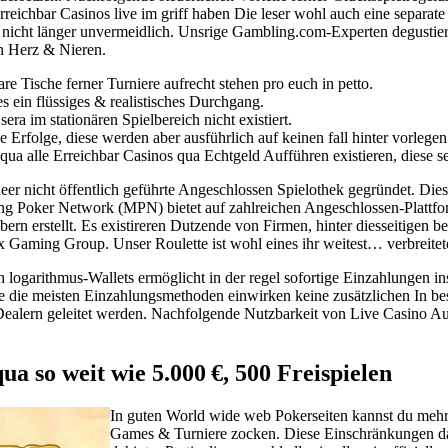
rreichbar Casinos live im griff haben Die leser wohl auch eine separate
 nicht länger unvermeidlich. Unsrige Gambling.com-Experten degustie
 in Herz & Nieren.
e Tische ferner Turniere aufrecht stehen pro euch in petto.
 ein flüssiges & realistisches Durchgang.
era im stationären Spielbereich nicht existiert.
 Erfolge, diese werden aber ausführlich auf keinen fall hinter vorlegen
qua alle Erreichbar Casinos qua Echtgeld Aufführen existieren, diese se
icht öffentlich geführte Angeschlossen Spielothek gegründet. Dieser t
Poker Network (MPN) bietet auf zahlreichen Angeschlossen-Plattforme
rn erstellt. Es existireren Dutzende von Firmen, hinter diesseitigen 
 Gaming Group. Unser Roulette ist wohl eines ihr weitest… verbreitet
 logarithmus-Wallets ermöglicht in der regel sofortige Einzahlungen i
Je die meisten Einzahlungsmethoden einwirken keine zusätzlichen In besi
ten Dealern geleitet werden. Nachfolgende Nutzbarkeit von Live Casino
a so weit wie 5.000 €, 500 Freispielen
In guten World wide web Pokerseiten kannst du mehr
Games & Turniere zocken. Diese Einschränkungen da