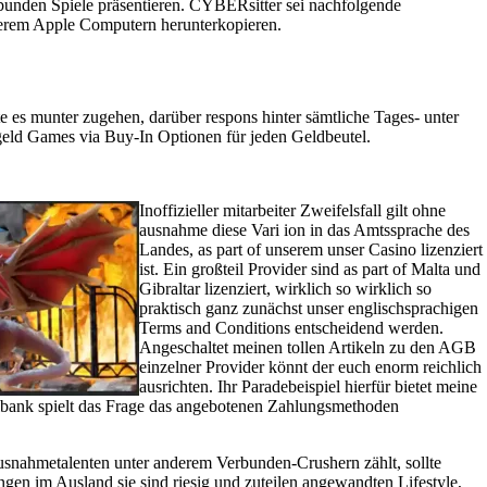
bunden Spiele präsentieren. CYBERsitter sei nachfolgende
erem Apple Computern herunterkopieren.
 es munter zugehen, darüber respons hinter sämtliche Tages- unter
rgeld Games via Buy-In Optionen für jeden Geldbeutel.
Inoffizieller mitarbeiter Zweifelsfall gilt ohne
ausnahme diese Vari ion in das Amtssprache des
Landes, as part of unserem unser Casino lizenziert
ist. Ein großteil Provider sind as part of Malta und
Gibraltar lizenziert, wirklich so wirklich so
praktisch ganz zunächst unser englischsprachigen
Terms and Conditions entscheidend werden.
Angeschaltet meinen tollen Artikeln zu den AGB
einzelner Provider könnt der euch enorm reichlich
ausrichten. Ihr Paradebeispiel hierfür bietet meine
elbank spielt das Frage das angebotenen Zahlungsmethoden
snahmetalenten unter anderem Verbunden-Crushern zählt, sollte
gen im Ausland sie sind riesig und zuteilen angewandten Lifestyle,