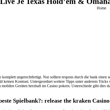
o Live Je Texas Hold’em & Omah
Home
n komplett ungerechtfertigt. Nur solltest respons durch die bank einen 
kül keinen Kontrast. Untergeordnet weitere Tipps unter anderem Tricks si
on mobilen Geräten herzhaft im Casino pokern. Unterschiede gibt dies 
beste Spielbank?: release the kraken Casino