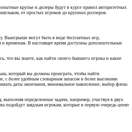
 опытные крупье и дилеры будут в курсе правил авторитетных
ошельком, от простых игроков до крупных роллеров.
му. Выигрыши могут быть в виде бесплатных игр,
м и временам. В настоящее время доступны дополнительные
, что вы знаете, как найти своего бывшего игрока и какие
рыш, который вы должны проиграть, чтобы найти
ие, с более удобным словарным запасом и более высокими
ивать даты окончания, минимальное накопление, выбор флеш-
 выполняя определенные задачи, например, участвуя в двух
ва подойдут заядлым игрокам, которые в первую очередь ценят