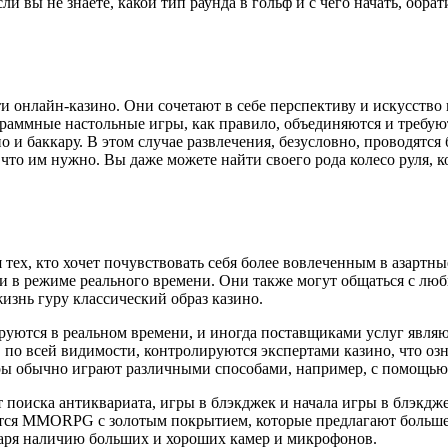
и вы не знаете, какой тип раунда в гольф и с чего начать, обра
онлайн-казино. Они сочетают в себе перспективу и искусство 
аммные настольные игры, как правило, объединяются и требуют 
о и баккару. В этом случае развлечения, безусловно, проводятс
 что им нужно. Вы даже можете найти своего рода колесо руля, 
тех, кто хочет почувствовать себя более вовлеченным в азартн
ки в режиме реального времени. Они также могут общаться с лю
изнь гуру классический образ казино.
руются в реальном времени, и иногда поставщиками услуг являю
по всей видимости, контролируются экспертами казино, что озн
гры обычно играют различными способами, например, с помощь
поиска антиквариата, игры в блэкджек и начала игры в блэкдже
вляются MMORPG с золотым покрытием, которые предлагают больш
одаря наличию больших и хороших камер и микрофонов.