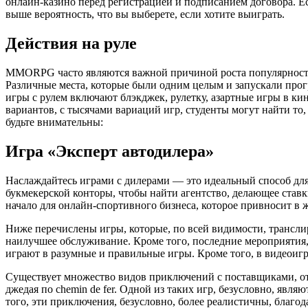
онлайн-казино перед регистрацией и подписанием договора. Есл
выше вероятность, что вы выберете, если хотите выиграть.
Действия на руле
MMORPG часто являются важной причиной роста популярности 
Различные места, которые были одним целым и запускали прогр
игры с рулем включают блэкджек, рулетку, азартные игры в кин
вариантов, с тысячами вариаций игр, студенты могут найти то,
будьте внимательны:
Игра «Эксперт автодилера»
Наслаждайтесь играми с дилерами — это идеальный способ для 
букмекерской конторы, чтобы найти агентство, делающее став
начало для онлайн-спортивного бизнеса, которое привносит в ж
Ниже перечислены игры, которые, по всей видимости, трансли
наилучшее обслуживание. Кроме того, последние мероприятия, 
играют в разумные и правильные игры. Кроме того, в видеои
Существует множество видов приключений с поставщиками, от 
джедая по chemin de fer. Одной из таких игр, безусловно, я
того, эти приключения, безусловно, более реалистичны, благ