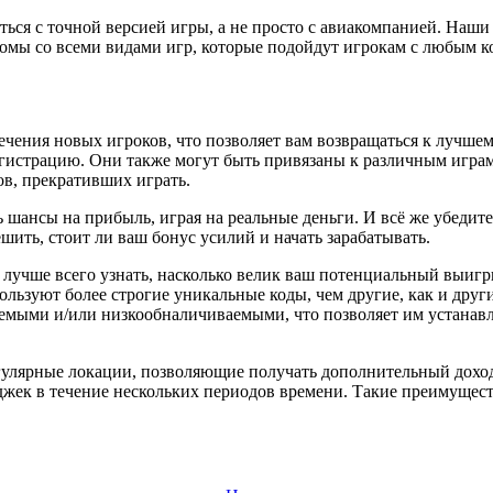
ся с точной версией игры, а не просто с авиакомпанией. Наши
комы со всеми видами игр, которые подойдут игрокам с любым к
чения новых игроков, что позволяет вам возвращаться к лучше
егистрацию. Они также могут быть привязаны к различным игра
ов, прекративших играть.
ансы на прибыль, играя на реальные деньги. И всё же убедитесь
шить, стоит ли ваш бонус усилий и начать зарабатывать.
 лучше всего узнать, насколько велик ваш потенциальный выиг
ьзуют более строгие уникальные коды, чем другие, как и друг
мыми и/или низкообналичиваемыми, что позволяет им устанавл
улярные локации, позволяющие получать дополнительный доход,
джек в течение нескольких периодов времени. Такие преимущест