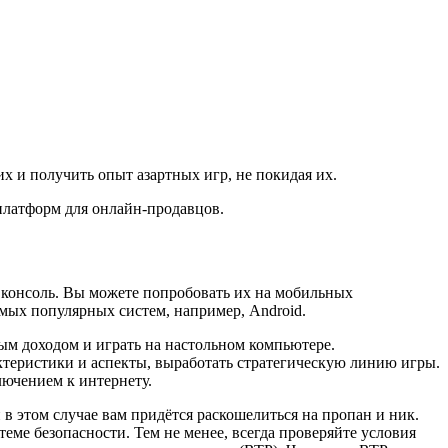
х и получить опыт азартных игр, не покидая их.
платформ для онлайн-продавцов.
 консоль.
Вы можете попробовать их на мобильных
амых популярных систем, например, Android.
ым доходом и играть на настольном компьютере.
ктеристики и аспекты, выработать стратегическую линию игры.
лючением к интернету.
 в этом случае вам придётся раскошелиться на пропан и ник.
еме безопасности. Тем не менее, всегда проверяйте условия