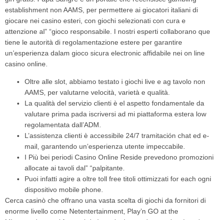
establishment non AAMS, per permettere ai giocatori italiani di
giocare nei casino esteri, con giochi selezionati con cura e
attenzione al” “gioco responsabile. I nostri esperti collaborano que
tiene le autorità di regolamentazione estere per garantire
un’esperienza dalam gioco sicura electronic affidabile nei on line
casino online.
Oltre alle slot, abbiamo testato i giochi live e ag tavolo non
AAMS, per valutarne velocità, varietà e qualità.
La qualità del servizio clienti è el aspetto fondamentale da
valutare prima pada iscriversi ad mi piattaforma estera low
regolamentata dall’ADM.
L’assistenza clienti è accessibile 24/7 tramitación chat ed e-
mail, garantendo un’esperienza utente impeccabile.
I Più bei periodi Casino Online Reside prevedono promozioni
allocate ai tavoli dal” “palpitante.
Puoi infatti agire a oltre toll free titoli ottimizzati for each ogni
dispositivo mobile phone.
Cerca casinò che offrano una vasta scelta di giochi da fornitori di
enorme livello come Netentertainment, Play’n GO at the