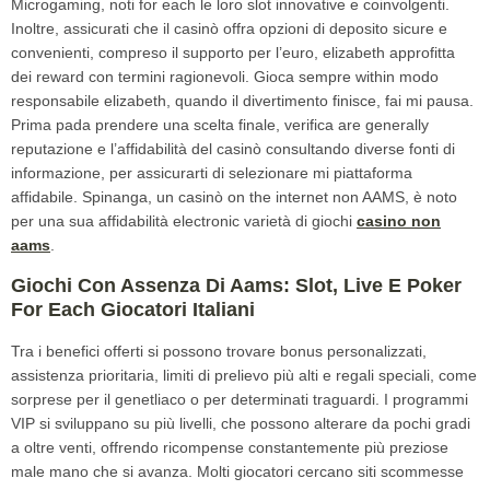
Microgaming, noti for each le loro slot innovative e coinvolgenti.
Inoltre, assicurati che il casinò offra opzioni di deposito sicure e
convenienti, compreso il supporto per l’euro, elizabeth approfitta
dei reward con termini ragionevoli. Gioca sempre within modo
responsabile elizabeth, quando il divertimento finisce, fai mi pausa.
Prima pada prendere una scelta finale, verifica are generally
reputazione e l’affidabilità del casinò consultando diverse fonti di
informazione, per assicurarti di selezionare mi piattaforma
affidabile. Spinanga, un casinò on the internet non AAMS, è noto
per una sua affidabilità electronic varietà di giochi
casino non
aams
.
Giochi Con Assenza Di Aams: Slot, Live E Poker
For Each Giocatori Italiani
Tra i benefici offerti si possono trovare bonus personalizzati,
assistenza prioritaria, limiti di prelievo più alti e regali speciali, come
sorprese per il genetliaco o per determinati traguardi. I programmi
VIP si sviluppano su più livelli, che possono alterare da pochi gradi
a oltre venti, offrendo ricompense constantemente più preziose
male mano che si avanza. Molti giocatori cercano siti scommesse