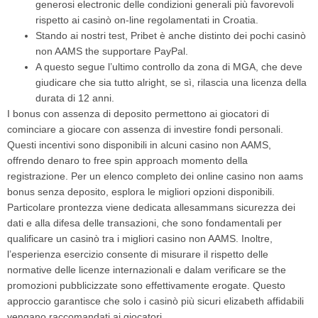
generosi electronic delle condizioni generali più favorevoli
rispetto ai casinò on-line regolamentati in Croatia.
Stando ai nostri test, Pribet è anche distinto dei pochi casinò
non AAMS the supportare PayPal.
A questo segue l’ultimo controllo da zona di MGA, che deve
giudicare che sia tutto alright, se sì, rilascia una licenza della
durata di 12 anni.
I bonus con assenza di deposito permettono ai giocatori di
cominciare a giocare con assenza di investire fondi personali.
Questi incentivi sono disponibili in alcuni casino non AAMS,
offrendo denaro to free spin approach momento della
registrazione. Per un elenco completo dei online casino non aams
bonus senza deposito, esplora le migliori opzioni disponibili.
Particolare prontezza viene dedicata allesammans sicurezza dei
dati e alla difesa delle transazioni, che sono fondamentali per
qualificare un casinò tra i migliori casino non AAMS. Inoltre,
l’esperienza esercizio consente di misurare il rispetto delle
normative delle licenze internazionali e dalam verificare se the
promozioni pubblicizzate sono effettivamente erogate. Questo
approccio garantisce che solo i casinò più sicuri elizabeth affidabili
vengano raccomandati ai giocatori.