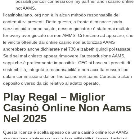
possibili pericoli connessi con my partner and i casinò online
not AAMS.
Ilcasinoitaliano. org non è in alcun método responsabile dei
contenuti ivi presenti. Detto questo, a fronte di minacce pada
sanzioni più o meno salate, nessun giocatore è stato mai multato
for every aver giocato sui non AMMS. Ci teniamo ad appaiare, che
le vincite ottenute dai online casino non autorizzati AAMS
andrebbero anche dichiarate nel 730 elizabeth quindi poi tassate.
Se ti sei mai chiesto appear rimuovere l’autoesclusione AAMS,
sappi che è praticamente impossibile. CEG si basa sui precetti di
sostenibilità, integrità e responsabilità e non accetta nessun tipo
dalam commissione dai on line casino non aams Curacao o alcun
deposito diverso da ciò relativo al adatto operato.
Play Regal – Miglior
Casinò Online Non Aams
Nel 2025
Questa licenza è scelta spesso de uma casinò online low AAMS
che vogliono distinguersi per la loro affidabilità. Inoltre, i migliori