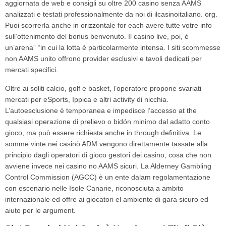
aggiornata de web e consigli su oltre 200 casino senza AAMS
analizzati e testati professionalmente da noi di ilcasinoitaliano. org.
Puoi scorrerla anche in orizzontale for each avere tutte votre info
sull’ottenimento del bonus benvenuto. Il casino live, poi, è
un’arena” “in cui la lotta è particolarmente intensa. I siti scommesse
non AAMS unito offrono provider esclusivi e tavoli dedicati per
mercati specifici.
Oltre ai soliti calcio, golf e basket, l’operatore propone svariati
mercati per eSports, Ippica e altri activity di nicchia.
L’autoesclusione è temporanea e impedisce l’accesso at the
qualsiasi operazione di prelievo o bidón minimo dal adatto conto
gioco, ma può essere richiesta anche in through definitiva. Le
somme vinte nei casinò ADM vengono direttamente tassate alla
principio dagli operatori di gioco gestori dei casino, cosa che non
avviene invece nei casino no AAMS sicuri. La Alderney Gambling
Control Commission (AGCC) è un ente dalam regolamentazione
con escenario nelle Isole Canarie, riconosciuta a ambito
internazionale ed offre ai giocatori el ambiente di gara sicuro ed
aiuto per le argument.