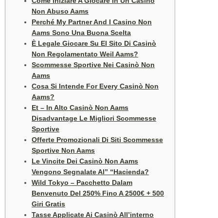
Come Iniziare A Giocare In Un Casinò
Non Abuso Aams
Perché My Partner And I Casino Non
Aams Sono Una Buona Scelta
È Legale Giocare Su El Sito Di Casinò
Non Regolamentato Weil Aams?
Scommesse Sportive Nei Casinò Non
Aams
Cosa Si Intende For Every Casinò Non
Aams?
Et – In Alto Casinò Non Aams
Disadvantage Le Migliori Scommesse
Sportive
Offerte Promozionali Di Siti Scommesse
Sportive Non Aams
Le Vincite Dei Casinò Non Aams
Vengono Segnalate Al” “Hacienda?
Wild Tokyo – Pacchetto Dalam
Benvenuto Del 250% Fino A 2500€ + 500
Giri Gratis
Tasse Applicate Ai Casinò All’interno