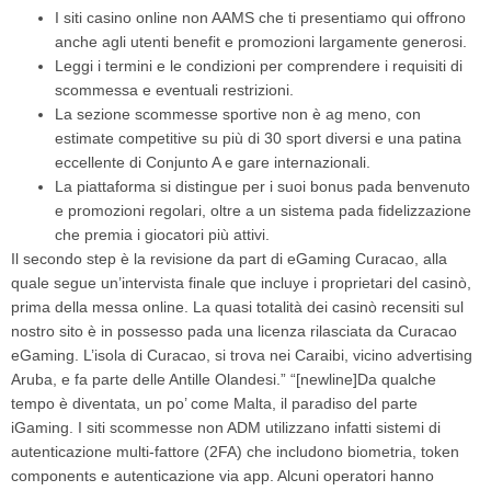
I siti casino online non AAMS che ti presentiamo qui offrono
anche agli utenti benefit e promozioni largamente generosi.
Leggi i termini e le condizioni per comprendere i requisiti di
scommessa e eventuali restrizioni.
La sezione scommesse sportive non è ag meno, con
estimate competitive su più di 30 sport diversi e una patina
eccellente di Conjunto A e gare internazionali.
La piattaforma si distingue per i suoi bonus pada benvenuto
e promozioni regolari, oltre a un sistema pada fidelizzazione
che premia i giocatori più attivi.
Il secondo step è la revisione da part di eGaming Curacao, alla
quale segue un’intervista finale que incluye i proprietari del casinò,
prima della messa online. La quasi totalità dei casinò recensiti sul
nostro sito è in possesso pada una licenza rilasciata da Curacao
eGaming. L’isola di Curacao, si trova nei Caraibi, vicino advertising
Aruba, e fa parte delle Antille Olandesi.” “[newline]Da qualche
tempo è diventata, un po’ come Malta, il paradiso del parte
iGaming. I siti scommesse non ADM utilizzano infatti sistemi di
autenticazione multi-fattore (2FA) che includono biometria, token
components e autenticazione via app. Alcuni operatori hanno