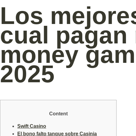
Los mejore
cual pagan
money game
2025
Content
Swift Casino
El bono falto tanque sobre Casinia