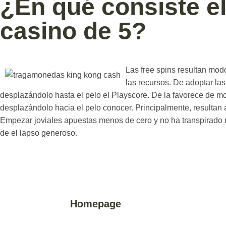
¿En qué consiste e
casino de 5?
Las free spins resultan modo
las recursos. De adoptar la
desplazándolo hasta el pelo el Playscore. De la favorece de mod
desplazándolo hacia el pelo conocer. Principalmente, resultan 
Empezar joviales apuestas menos de cero y no ha transpirado n
de el lapso generoso.
Homepage