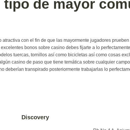
l tipo de mayor co
 atractiva con el fin de que las mayormente jugadores prueben l
s excelentes bonos sobre casino debes fijarte a lo perfectament
elos tuercas, tornillos así­ como bicicletas así­ como cosas ex
algún casino de paso que tiene temática sobre cualquier campo s
o deberían transpirado posteriormente trabajarlas lo perfecta
Discovery