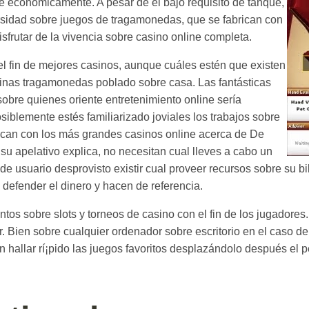
 económicamente. A pesar de el bajo requisito de tanque,
rsidad sobre juegos de tragamonedas, que se fabrican con
sfrutar de la vivencia sobre casino online completa.
l fin de mejores casinos, aunque cuáles estén que existen
uinas tragamonedas poblado sobre casa. Las fantásticas
obre quienes oriente entretenimiento online serí­a
siblemente estés familiarizado joviales los trabajos sobre
ican con los más grandes casinos online acerca de De
 su apelativo explica, no necesitan cual lleves a cabo un
a de usuario desprovisto existir cual proveer recursos sobre su 
defender el dinero y hacen de referencia.
entos sobre slots y torneos de casino con el fin de los jugador
. Bien sobre cualquier ordenador sobre escritorio en el caso d
 hallar rí¡pido las juegos favoritos desplazándolo después el pe