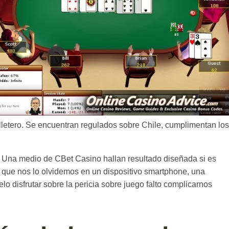
billetero. Se encuentran regulados sobre Chile, cumplimentan los
es. Una medio de CBet Casino hallan resultado diseñada si es
e que nos lo olvidemos en un dispositivo smartphone, una
lo disfrutar sobre la pericia sobre juego falto complicarnos