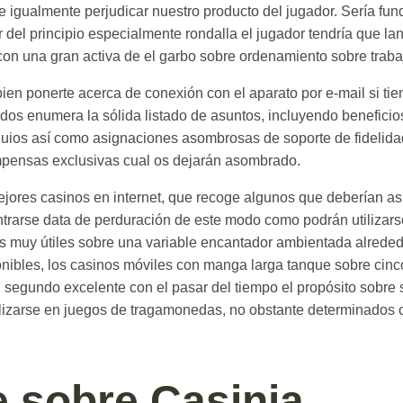
igualmente perjudicar nuestro producto del jugador. Serí­a fu
r del principio especialmente rondalla el jugador tendría que la
con una gran activa de el garbo sobre ordenamiento sobre traba
bien ponerte acerca de conexión con el aparato por e-mail si ti
enumera la sólida listado de asuntos, incluyendo beneficios, 
quios así­ como asignaciones asombrosas de soporte de fidelid
mpensas exclusivas cual os dejarán asombrado.
mejores casinos en internet, que recoge algunos que deberían asi
rarse data de perduración de este modo­ como podrán utilizars
ios muy útiles sobre una variable encantador ambientada alreded
nibles, los casinos móviles con manga larga tanque sobre cinc
n segundo excelente con el pasar del tiempo el propósito sobre
ilizarse en juegos de tragamonedas, no obstante determinados c
e sobre Casinia