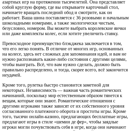
азартных игр на протяжении тысячелетий. Она представляет
собой круглую форму, где вы открываете карточный стол,
начинаете вращать последний обод и смотрите, как он
работает. Ваша шина поставляется с 36 розовыми и начальным
шоколадными номерами, а также экологически чистым,
безусловно, номером. Вы можете выбрать королевские яички
или даже комплекты колес, если хотите увеличить ставку.
Превосходное преимущество блэкджека заключается в том,
что его легко понять. В отличие от многих игр, основанных
на колесе, здесь нет сложных для запоминания идей, и вам не
нужно распознавать какие-либо состояния с другими целями,
чтобы выиграть. Всё, что вам нужно сделать, должно быть
правильно распределено, и тогда, скорее всего, всё закончится
неудачей.
Кроме того, рулетка быстро становится заметной для
некоторых. Независимость — важная часть романтических
начинаний, поскольку мир естественным образом тянется к
вещам, которые они знают. Романтические отношения с
другими игроками также зависят от их собственного уровня
согласованного платежного оборота и простоты игры. Кроме
того, тысячи онлайн-казино, предлагающих бесплатные игры,
предлагают игры в стиле «шемин де фер», чтобы заядлые
игроки могли почувствовать себя в игре, когда они начинают