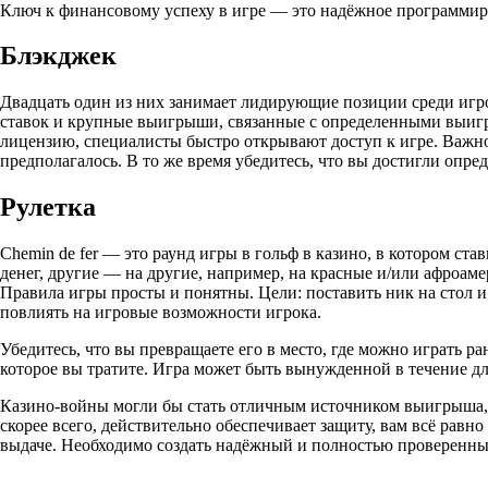
Ключ к финансовому успеху в игре — это надёжное программир
Блэкджек
Двадцать один из них занимает лидирующие позиции среди игро
ставок и крупные выигрыши, связанные с определенными выигры
лицензию, специалисты быстро открывают доступ к игре. Важно 
предполагалось. В то же время убедитесь, что вы достигли опре
Рулетка
Chemin de fer — это раунд игры в гольф в казино, в котором ст
денег, другие — на другие, например, на красные и/или афроаме
Правила игры просты и понятны. Цели: поставить ник на стол и н
повлиять на игровые возможности игрока.
Убедитесь, что вы превращаете его в место, где можно играть р
которое вы тратите. Игра может быть вынужденной в течение дл
Казино-войны могли бы стать отличным источником выигрыша, н
скорее всего, действительно обеспечивает защиту, вам всё равн
выдаче. Необходимо создать надёжный и полностью проверенный