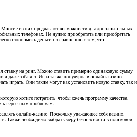
а. Многие из них предлагают возможности для дополнительных
обильных телефонах. Не нужно приобретать или приобретать
легко сэкономить деньги по сравнению с тем, что
елал ставку на ринг. Можно ставить примерно одинаковую сумму
о и даже забавно. Игра также популярна в онлайн-казино.
ать играть. Они также могут как установить новую ставку, так и
 которую хотите потратить, чтобы сжечь программу качества,
и к серьёзным проблемам.
равлять онлайн-казино. Поскольку уважающее себя казино,
дств. Также необходимо выбрать меру безопасности в поисковой