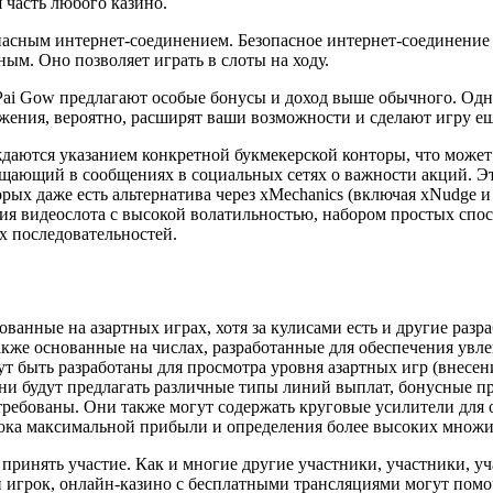
 часть любого казино.
опасным интернет-соединением. Безопасное интернет-соединение
ым. Оно позволяет играть в слоты на ходу.
i Gow предлагают особые бонусы и доход выше обычного. Одна
жения, вероятно, расширят ваши возможности и сделают игру ещ
даются указанием конкретной букмекерской конторы, что может
общающий в сообщениях в социальных сетях о важности акций. 
которых даже есть альтернатива через xMechanics (включая xNudg
ния видеослота с высокой волатильностью, набором простых спо
х последовательностей.
анные на азартных играх, хотя за кулисами есть и другие раз
акже основанные на числах, разработанные для обеспечения ув
т быть разработаны для просмотра уровня азартных игр (внесен
и будут предлагать различные типы линий выплат, бонусные п
стребованы. Они также могут содержать круговые усилители дл
ока максимальной прибыли и определения более высоких множи
ринять участие. Как и многие другие участники, участники, у
и игрок, онлайн-казино с бесплатными трансляциями могут помоч