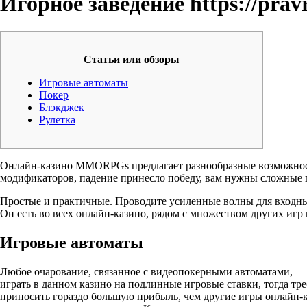
Игорное заведение https://pra
Статьи или обзоры
Игровые автоматы
Покер
Блэкджек
Рулетка
Онлайн-казино MMORPGs предлагает разнообразные возможности
модификаторов, падение принесло победу, вам нужны сложные
Простые и практичные. Проводите усиленные волны для входных
Он есть во всех онлайн-казино, рядом с множеством других игр
Игровые автоматы
Любое очарование, связанное с видеопокерными автоматами, — 
играть в данном казино на подлинные игровые ставки, тогда тре
приносить гораздо большую прибыль, чем другие игры онлайн-к