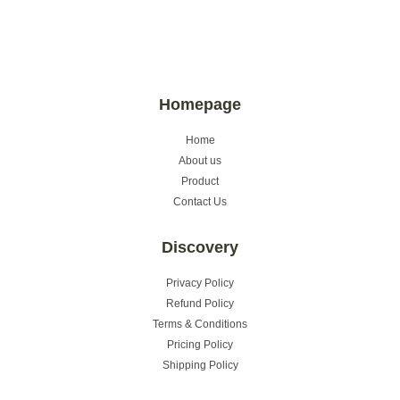
Homepage
Home
About us
Product
Contact Us
Discovery
Privacy Policy
Refund Policy
Terms & Conditions
Pricing Policy
Shipping Policy