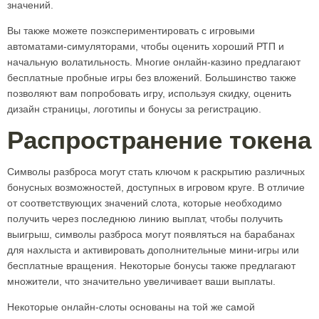
значений.
Вы также можете поэкспериментировать с игровыми
автоматами-симуляторами, чтобы оценить хороший РТП и
начальную волатильность. Многие онлайн-казино предлагают
бесплатные пробные игры без вложений. Большинство также
позволяют вам попробовать игру, используя скидку, оценить
дизайн страницы, логотипы и бонусы за регистрацию.
Распространение токена
Символы разброса могут стать ключом к раскрытию различных
бонусных возможностей, доступных в игровом круге. В отличие
от соответствующих значений слота, которые необходимо
получить через последнюю линию выплат, чтобы получить
выигрыш, символы разброса могут появляться на барабанах
для нахлыста и активировать дополнительные мини-игры или
бесплатные вращения. Некоторые бонусы также предлагают
множители, что значительно увеличивает ваши выплаты.
Некоторые онлайн-слоты основаны на той же самой