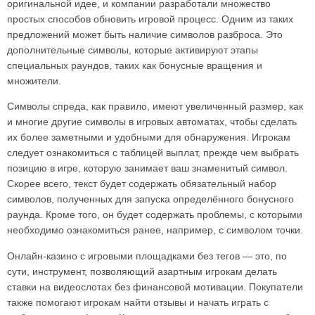
оригинальной идее, и компании разработали множество
простых способов обновить игровой процесс. Одним из таких
предложений может быть наличие символов разброса. Это
дополнительные символы, которые активируют этапы
специальных раундов, таких как бонусные вращения и
множители.
Символы спреда, как правило, имеют увеличенный размер, как
и многие другие символы в игровых автоматах, чтобы сделать
их более заметными и удобными для обнаружения. Игрокам
следует ознакомиться с таблицей выплат, прежде чем выбрать
позицию в игре, которую занимает ваш знаменитый символ.
Скорее всего, текст будет содержать обязательный набор
символов, полученных для запуска определённого бонусного
раунда. Кроме того, он будет содержать проблемы, с которыми
необходимо ознакомиться ранее, например, с символом точки.
Онлайн-казино с игровыми площадками без тегов — это, по
сути, инструмент, позволяющий азартным игрокам делать
ставки на видеослотах без финансовой мотивации. Покупатели
также помогают игрокам найти отзывы и начать играть с