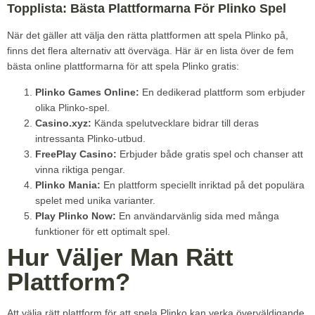
Topplista: Bästa Plattformarna För Plinko Spel
När det gäller att välja den rätta plattformen att spela Plinko på,
finns det flera alternativ att överväga. Här är en lista över de fem
bästa online plattformarna för att spela Plinko gratis:
Plinko Games Online:
En dedikerad plattform som erbjuder
olika Plinko-spel.
Casino.xyz:
Kända spelutvecklare bidrar till deras
intressanta Plinko-utbud.
FreePlay Casino:
Erbjuder både gratis spel och chanser att
vinna riktiga pengar.
Plinko Mania:
En plattform speciellt inriktad på det populära
spelet med unika varianter.
Play Plinko Now:
En användarvänlig sida med många
funktioner för ett optimalt spel.
Hur Väljer Man Rätt
Plattform?
Att välja rätt plattform för att spela Plinko kan verka överväldigande