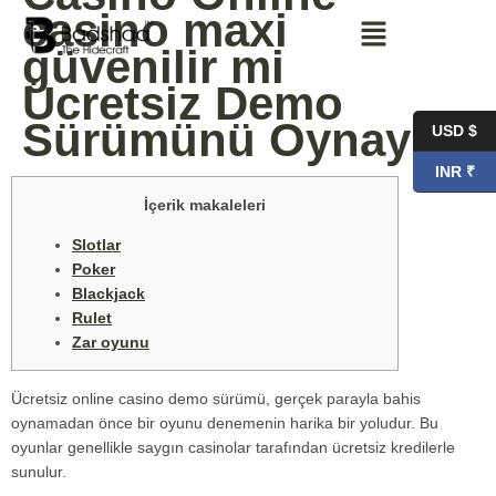
casino maxi
güvenilir mi
Ücretsiz Demo
Sürümünü Oynayın
USD $
INR ₹
İçerik makaleleri
Slotlar
Poker
Blackjack
Rulet
Zar oyunu
Ücretsiz online casino demo sürümü, gerçek parayla bahis
oynamadan önce bir oyunu denemenin harika bir yoludur. Bu
oyunlar genellikle saygın casinolar tarafından ücretsiz kredilerle
sunulur.