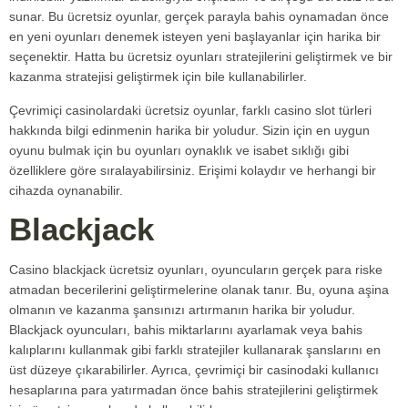
sunar. Bu ücretsiz oyunlar, gerçek parayla bahis oynamadan önce
en yeni oyunları denemek isteyen yeni başlayanlar için harika bir
seçenektir. Hatta bu ücretsiz oyunları stratejilerini geliştirmek ve bir
kazanma stratejisi geliştirmek için bile kullanabilirler.
Çevrimiçi casinolardaki ücretsiz oyunlar, farklı casino slot türleri
hakkında bilgi edinmenin harika bir yoludur. Sizin için en uygun
oyunu bulmak için bu oyunları oynaklık ve isabet sıklığı gibi
özelliklere göre sıralayabilirsiniz. Erişimi kolaydır ve herhangi bir
cihazda oynanabilir.
Blackjack
Casino blackjack ücretsiz oyunları, oyuncuların gerçek para riske
atmadan becerilerini geliştirmelerine olanak tanır. Bu, oyuna aşina
olmanın ve kazanma şansınızı artırmanın harika bir yoludur.
Blackjack oyuncuları, bahis miktarlarını ayarlamak veya bahis
kalıplarını kullanmak gibi farklı stratejiler kullanarak şanslarını en
üst düzeye çıkarabilirler. Ayrıca, çevrimiçi bir casinodaki kullanıcı
hesaplarına para yatırmadan önce bahis stratejilerini geliştirmek