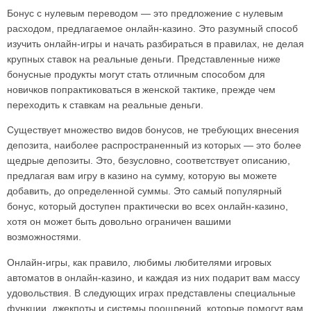
Бонус с нулевым переводом — это предложение с нулевым
расходом, предлагаемое онлайн-казино. Это разумный способ
изучить онлайн-игры и начать разбираться в правилах, не делая
крупных ставок на реальные деньги. Представленные ниже
бонусные продукты могут стать отличным способом для
новичков попрактиковаться в женской тактике, прежде чем
переходить к ставкам на реальные деньги.
Существует множество видов бонусов, не требующих внесения
депозита, наиболее распространенный из которых — это более
щедрые депозиты. Это, безусловно, соответствует описанию,
предлагая вам игру в казино на сумму, которую вы можете
добавить, до определенной суммы. Это самый популярный
бонус, который доступен практически во всех онлайн-казино,
хотя он может быть довольно ограничен вашими
возможностями.
Онлайн-игры, как правило, любимы любителями игровых
автоматов в онлайн-казино, и каждая из них подарит вам массу
удовольствия. В следующих играх представлены специальные
функции, джекпоты и системы поощрений, которые помогут вам