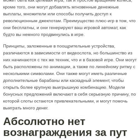
может быть как целевая игра, так и простое вращение колеса,
кроме того, они могут добавлять мгновенные денежные
выплаты, множители или способы получить доступ к
революционным джекпотам. Преимущество плюс-игр в том, что
они бесплатны, и они генерируют ваш игровой автомат, как
будто вы немного продвинулись в игре.
Принципы, заложенные в поощрительные устройства,
различаются в зависимости от видеослота, но большинство из
них начинаются с тех же техник, что и в базовой игре. Они могут
быть расположены по анимации, а также по линейному ритму с
несколькими символами. Они также могут иметь различные
дополнительные барабаны или каскадный элемент, чтобы
открыть более крупную выигрышную комбинацию. Модели
бонусных предложений включают в себя серьезную причину, по
которой слоты остаются привлекательными, и могут помочь
выиграть много денег.
Абсолютно нет
вознаграждения за пут