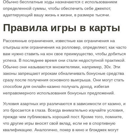
Обычно бесплатные ходы назначаются с использованием
определенной суммы, чтобы обеспечить себе джекпот,
адаптирующий вашу жизнь к жизни, в размере тысячи.
Правила игры в карты
Рассеянные ограничения, известные как ограничения на
отыгрыш или ограничения на ролловер, определяют, как часто
вам нужно ставить на кон свое преимущество, чтобы добиться
успеха. В последнее время они стали недоступной практикой.
Обычно они называются множителями, например, 30x. Эти
законы запрещают игрокам обналичивать бонусные средства
сразу после получения основного выигрыша. Они могут стать
способом для онлайн-казино получать доход, избегая
неправомерного использования бонусных предложений.
Условия азартных игр различаются в зависимости от казино, и
это бросается в глаза. Всегда внимательно изучайте условия,
прежде чем публиковать хороший пост. Кроме того, помните,
что другие игры вносят свой вклад, если не в спортивную
квалификацию. Аналогично, покер в кино и блэкджек могут