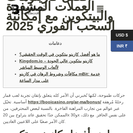
العملات المشفرة
والبيتكوين مع إمكانية
السحب الفوري 2025
USD $
دعامات
INR ₹
ما هو أفضل كازينو بيتكوين في الوقت الحقيقي؟
Kingdom.io – كازينو بيتكوين عالي الجودة
لألعاب الوسيط المباشر
مكافآت وشروط الرهان في كازينو mBit: خدمة
على مدار الساعة
حركات طموحة، لكنها تُخبرني أن الأمر كله يتعلق بإتقان تجربة لعب قمار
رحلةً مُرهقة
https://booicasino.org/ar-ma/bonus/
أساسية. تخيّل
عبر عوالم من تجارب المراهنة الفاخرة. بالنسبة لبعض المحترفين، من
الممكن جدًا تحقيق عائد يتراوح بين 20x و30x على نفس الحافز.
مع ذلك،
كان الأمر صعبًا على اللاعبين العاديين.