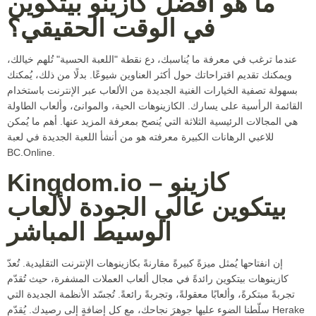
ما هو أفضل كازينو بيتكوين
في الوقت الحقيقي؟
عندما ترغب في معرفة ما يُناسبك، دع نقطة "اللعبة الحسية" تُلهم خيالك،
ويمكنك تقديم اقتراحاتك حول أكثر العناوين شيوعًا. بدلًا من ذلك، يُمكنك
بسهولة تصفية الخيارات الغنية الجديدة من الألعاب عبر الإنترنت باستخدام
القائمة الرأسية على يسارك. الكازينوهات الحية، والموانئ، وألعاب الطاولة
هي المجالات الرئيسية الثلاثة التي يُنصح بمعرفة المزيد عنها. أهم ما يُمكن
للاعبي الرهانات الكبيرة معرفته هو من أنشأ اللعبة الجديدة في لعبة
BC.Online.
Kingdom.io – كازينو
بيتكوين عالي الجودة لألعاب
الوسيط المباشر
إن انفتاحها يُمثل ميزةً كبيرةً مقارنةً بكازينوهات الإنترنت التقليدية. تُعدّ
كازينوهات بيتكوين رائدةً في مجال ألعاب العملات المشفرة، حيث تُقدّم
تجربةً مبتكرةً، وألعابًا معقولةً، وتجربةً رائعةً. تُجسّد الأنظمة الجديدة التي
سلّطنا الضوء عليها جوهرَ نجاحك، مع كل إضافةٍ إلى رصيدك. يُقدّم Herake