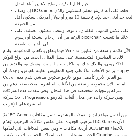
خيار قابل للتكيف ومتاح للاعبين أثناء التنقل.
إن وصف BC.Games فقط على أنه كازينو محلي للبيتكوين والذي
لديه حد أدنى جيد للإيداع بقيمة 10 يورو أو دولار أمريكي سيكون أقل
من الحقيقة.
على عكس التمويل التقليدي، لا يوجد وسطاء يبطئون العملية، على
الرغم من أن ازدحام الشبكة أو رسوم blockchain غالبًا ما تتسبب
في تأخيرات طفيفة.
فيما يتعلق بالألعاب المدعومة، يقدم Winz.io الآن قائمة واسعة من عناوين
الألعاب المباشرة المتخصصة. على سبيل المثال، العديد من أنواع البوكر
الإلكتروني، والبلاك جاك، والباكارات، والروليت، وسيك بو، والعديد من
برامج الألعاب. بناءً على جميع المقاييس القابلة للقياس، وجدتُ أن Happy
Cut off هو الفائز الأبرز كأفضل موقع كازينو بيتكوين مباشر. تقدم هذه
المنصة الآن مجموعة واسعة من الألعاب المباشرة المتخصصة، بدعم من
شركة برمجيات متخصصة في هذا المجال. وفي مقدمة هذه الشركات
شركة So It Progression، وهي شركة رائدة في مجال ألعاب الكازينو
المباشرة على الإنترنت.
يُعدّ BC.Games من أفضل مواقع إيداع العملات المشفرة بفضل مكافآت
الترحيب الجديدة. على عكس مكافآت الترحيب، يُقدّم BC.Games الآن
أربعة مكافآت – وهي نفس المكافآت التي تُقدّمها BC.Games للأعضاء
الجدد المسجلين – في المراكز الخمسة الأولى. ويُعتبر Cloudbet من بين