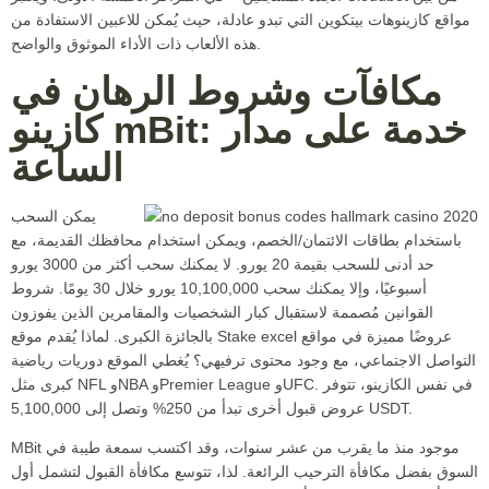
مواقع كازينوهات بيتكوين التي تبدو عادلة، حيث يُمكن للاعبين الاستفادة من
هذه الألعاب ذات الأداء الموثوق والواضح.
مكافآت وشروط الرهان في
كازينو mBit: خدمة على مدار
الساعة
يمكن السحب
باستخدام بطاقات الائتمان/الخصم، ويمكن استخدام محافظك القديمة، مع
حد أدنى للسحب بقيمة 20 يورو. لا يمكنك سحب أكثر من 3000 يورو
أسبوعيًا، وإلا يمكنك سحب 10,100,000 يورو خلال 30 يومًا. شروط
القوانين مُصممة لاستقبال كبار الشخصيات والمقامرين الذين يفوزون
بالجائزة الكبرى. لماذا يُقدم موقع Stake excel عروضًا مميزة في مواقع
التواصل الاجتماعي، مع وجود محتوى ترفيهي؟ يُغطي الموقع دوريات رياضية
كبرى مثل NFL وNBA وPremier League وUFC. في نفس الكازينو، تتوفر
عروض قبول أخرى تبدأ من 250% وتصل إلى 5,100,000 USDT.
MBit موجود منذ ما يقرب من عشر سنوات، وقد اكتسب سمعة طيبة في
السوق بفضل مكافأة الترحيب الرائعة. لذا، تتوسع مكافأة القبول لتشمل أول