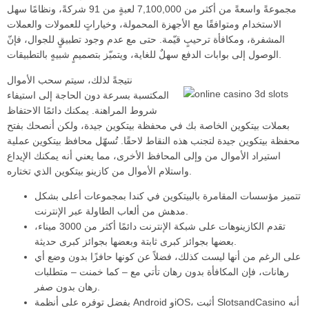
مجموعةً واسعةً من أكثر من 7,100,000 لعبةٍ من 91 شركةً، ونظامًا سهل
الاستخدام ومتوافقًا مع الأجهزة المحمولة، وخياراتٍ للعمولات والعملات
المشفرة، ومكافأة ترحيبٍ قيّمة. حتى مع عدم وجود تطبيقٍ للجوال، فإنّ
الوصول إلى بوابات الدفع سهلٌ للغاية، ويتميّز بتصميمٍ شبيهٍ بالتطبيقات.
نتيجةً لذلك، سيتم سحب الأموال
المكتسبة بسرعة دون الحاجة إلى استيفاء
شروط المراهنة. يمكنك دائمًا الاحتفاظ
بعملات بيتكوين الخاصة بك في محفظة بيتكوين جيدة، ولكن أنصحك بفتح
محفظة بيتكوين جيدة لتجنب هذه النقاط لاحقًا. تُسهّل محافظ بيتكوين عملية
استيراد الأموال من وإلى المحافظ الأخرى، مما يعني أنه يمكنك الإيداع
واستلام الأموال من كازينو بيتكوين الذي تختاره.
تتميز مؤسسات المقامرة بالبيتكوين في كندا بمجموعات أعلى بشكل
مدهش من ألعاب الطاولة عبر الإنترنت.
تقدم الكازينوهات على شبكة الإنترنت دائمًا أكثر من 3000 ميناء،
بعضها بجوائز كبرى ثابتة وبعضها بجوائز كبرى حديثة.
على الرغم من أنها ليست كذلك، فضلاً عن كونها حافزًا بدون وضع أي
رهانات، فإن المكافأة بدون رهان تأتي مع – كما خمنت – متطلبات
رهان بدون صفر.
بفضل توفره على أنظمة Android وiOS، أثبت SlotsandCasino أنه